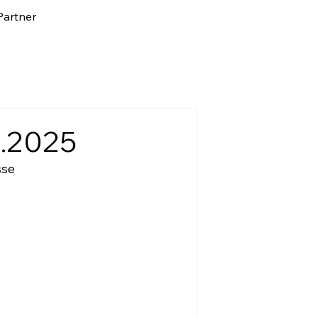
artner
8.2025
sse